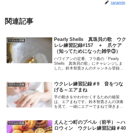
raramin
関連記事
Pearly Shells 真珠貝の歌 ウク
ウクレレ演奏
レレ練習記録#157 ＋ 爪ケア
（知ってためになった雑学③）
ハワイアンの定番、フラ曲の「Pearly
Shells 真珠貝の歌」にチャレンジしま
した。鈴木智貴さんのチャンネル登録記
念（2024年）記念イベントとして配信さ
れた無料楽譜で練習しました。
ウクレレ練習記録＃9 音をつな
ウクレレ演奏
げる～エアまね
手の動きをやわやかくするための秘策
は、エアまねです。鈴木智貴さんの演奏
を見て、一緒にエアーでまねて弾きま
す。
えんとつ町のプペル（前半）～ハ
ウクレレ演奏
ロウィン ウクレレ練習記録＃40