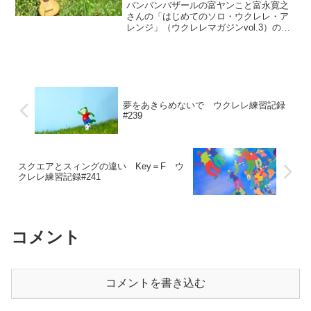
バンバンバザールの富ヤンこと富永寛之
さんの「はじめてのソロ・ウクレレ・ア
レンジ」（ウクレレマガジンvol.3）のレ
クチャーです。原曲「アメイジング・グ
レイス」に今回は各小節の頭にコードを
付けます。TAB譜は１段目だけなので、
２段目からは自作です。
夢をあきらめないで ウクレレ練習記録
#239
スクエアとスィングの違い Key＝F ウ
クレレ練習記録#241
コメント
コメントを書き込む