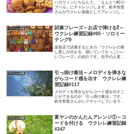
ハロウィンにちなんで、「えんとつ町の
プペル」にチャレンジします。鈴木智貴
さんがウクレレ楽曲としてアレンジした
もので、レッスン動画でレクチャーを受
けながら弾いてみました。
試奏フレーズ～お店で弾ける⁉～
ウクレレ演奏
ウクレレ練習記録#65・ソロミー
テング9
楽器店で試奏するときの「ウクレレの善
し悪しが分かる、聴いていてかっこいい
いフレーズ」の紹介です。右手の人差し
指と親指で弾きます。鈴木智貴さん開発
のフレーズですが、弦の張りの強さやテ
ンション感、弾きやすさ、サスティンの
引っ掛け奏法～メロディを弾きな
ウクレレ演奏
長さなど、ウクレレの特徴がつかみやす
がらコード感を出す ウクレレ練
いのだそうです。
習記録#117
メロディを弾きながらコード感を出すこ
とができるのが「引っ掛け奏法」です。
鈴木智貴さんがレクチャーしているウク
レレマガジンvol.29「目指せ！脱ウクレレ
初心者への道」第2回「右手の表現」3つ
目の奏法です。2つの弦を下から同時に弾
富ヤンのかんたんアレンジ①～コ
ウクレレ演奏
き、和音もメロディも出せるように練習
ードを付ける ウクレレ練習記録
しました。
#247