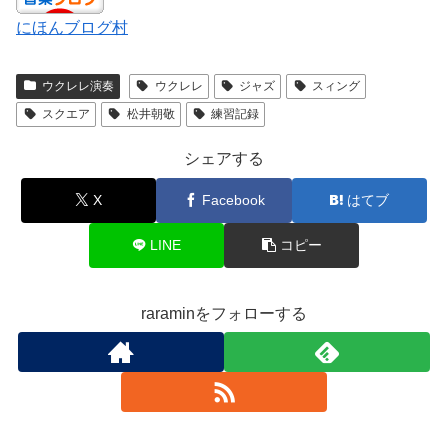
にほんブログ村
ウクレレ演奏
ウクレレ
ジャズ
スィング
スクエア
松井朝敬
練習記録
シェアする
X
Facebook
はてブ
LINE
コピー
raraminをフォローする