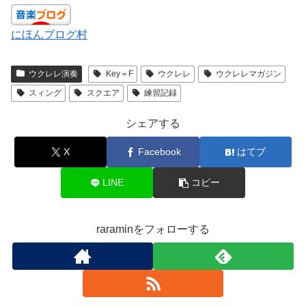
にほんブログ村
ウクレレ演奏
Key＝F
ウクレレ
ウクレレマガジン
スィング
スクエア
練習記録
シェアする
X
Facebook
はてブ
LINE
コピー
raraminをフォローする