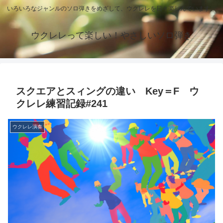
いろいろなジャンルのソロ弾きをめざして、ウクレレを日々楽しんでいます。
ウクレレって楽しい！やさしいソロ弾き
スクエアとスィングの違い Key＝F ウ
クレレ練習記録#241
ウクレレ演奏