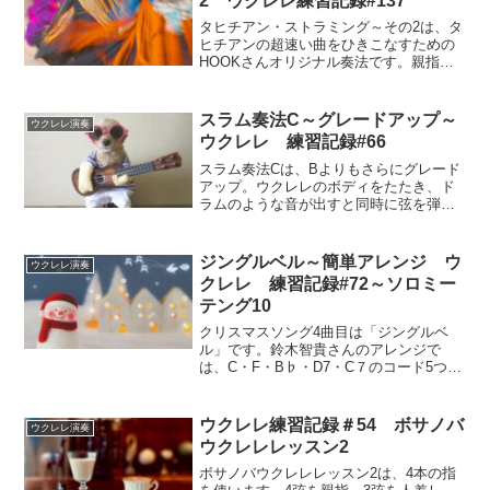
2 ウクレレ練習記録#137
て調和しているかを意識して練習しまし
た。
タヒチアン・ストラミング～その2は、タ
ヒチアンの超速い曲をひきこなすための
HOOKさんオリジナル奏法です。親指・
人差し指・中指の３本で♩＝150の速さも
弾けるようになります。HOOKさんの
SPECIAL PROGRAM（ウクレレマガジ
スラム奏法C～グレードアップ～
ウクレレ演奏
ンvol.25「右手強化のエチュード」これが
ウクレレ 練習記録#66
できれば演奏力アップ 実はめちゃ大
事！）Ex-9「２種類のタヒチアン・スト
スラム奏法Cは、Bよりもさらにグレード
ラミング」に、私は♩＝150 の速さでチ
アップ。ウクレレのボディをたたき、ド
ャレンジしました。
ラムのような音が出すと同時に弦を弾い
たあと、ブラッシングするBに加え、ブラ
ッシング後にあるコードチェンジのとき
にスラーが入るので、ボディはたたくが
ジングルベル～簡単アレンジ ウ
ウクレレ演奏
弦は弾かない、という難解な技です。
クレレ 練習記録#72～ソロミー
テング10
クリスマスソング4曲目は「ジングルベ
ル」です。鈴木智貴さんのアレンジで
は、C・F・B♭・D7・C７のコード5つで
す。コードがシンプルなので、チェンジ
しやすくリズムに乗って楽しく弾けると
思います。
ウクレレ練習記録＃54 ボサノバ
ウクレレ演奏
ウクレレレッスン2
ボサノバウクレレレッスン2は、4本の指