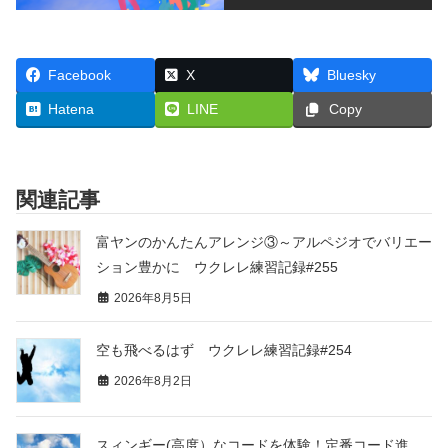
Facebook
X
Bluesky
Hatena
LINE
Copy
関連記事
富ヤンのかんたんアレンジ③～アルペジオでバリエー
ション豊かに ウクレレ練習記録#255
2026年8月5日
空も飛べるはず ウクレレ練習記録#254
2026年8月2日
スィンギー(高度）なコードを体験！定番コード進