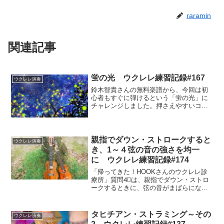
raramin
関連記事
蛍の光 ウクレレ練習記録#167
ウクレレ演奏
鈴木智貴さんの無料楽譜から、今回は初
心者もすぐに弾けるという「蛍の光」に
チャレンジしました。押さえやすいコー
ドで運指がしやすく、リズムがゆっくり
で安定しているので、初心者でも比較的
に弾きやすい曲のようです。
親指でダウン・ストロークすると
ウクレレ演奏
き、1～４弦の音の強さを均一
に ウクレレ練習記録#174
「帰ってきた！HOOKさんのウクレレ診
療所」質問4⃣は、親指でダウン・ストロ
ークするときに、弦の音がまばらになる
ので均一に鳴るようにするにはどうした
らよいかということでした。肘から腕を
振りおろしながら、弦に当てる親指の位
タヒチアン・ストラミング～その
ウクレレ演奏
置を確認し、鳴らした音がきれいに鳴っ