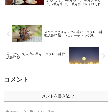
を使います。4弦を親指、3弦を人差し
指、2弦を中指、1弦を薬指がそれぞれ担
当します。リズムは1回目と少し違い、|
♩♫♪♩♪|♪♩♪♩♩| を繰り返します。
スクエアとスィングの違い ウクレレ練
習記録#240 ソロミーティング28
見上げてごらん夜の星を ウクレレ練習
記録#242
コメント
コメントを書き込む
ホーム
ウクレレ演奏