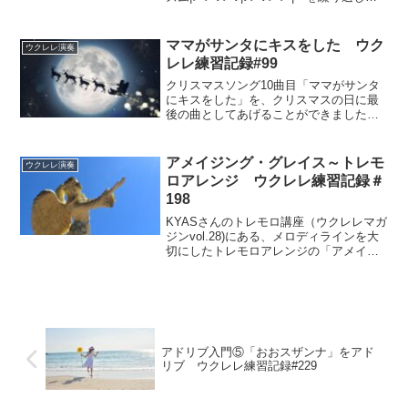
いていきます。
ママがサンタにキスをした ウク
ウクレレ演奏
レレ練習記録#99
クリスマスソング10曲目「ママがサンタ
にキスをした」を、クリスマスの日に最
後の曲としてあげることができました。
鈴木智貴さんの楽譜は、運指しやすいコ
ードで弾きやすく、楽しく練習できまし
た。私もミス・サンタになりきって、曲
アメイジング・グレイス～トレモ
ウクレレ演奏
をお届けします。
ロアレンジ ウクレレ練習記録＃
198
KYASさんのトレモロ講座（ウクレレマガ
ジンvol.28)にある、メロディラインを大
切にしたトレモロアレンジの「アメイジ
ング・グレイス」です。KYASさんの弾く
コツや注意点を意識しながら練習しまし
たが、親指オルタネイトはやはり難しか
ったです。
アドリブ入門⑤「おおスザンナ」をアド
リブ ウクレレ練習記録#229