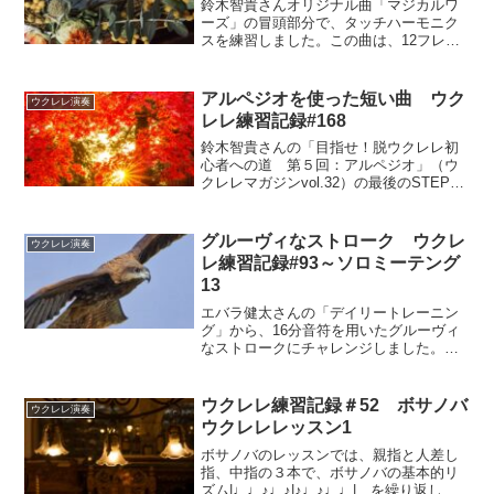
鈴木智貴さんオリジナル曲「マジカルワ
ーズ」の冒頭部分で、タッチハーモニク
スを練習しました。この曲は、12フレッ
トのみですが、メロディのアクセントに
なっているので、確実にハーモニクスを
効かせたいところです。
アルペジオを使った短い曲 ウク
ウクレレ演奏
レレ練習記録#168
鈴木智貴さんの「目指せ！脱ウクレレ初
心者への道 第５回：アルペジオ」（ウ
クレレマガジンvol.32）の最後のSTEPに
チャレンジしました。「紅葉」のワンフ
レーズに単音と和音が出てきます。和音
は弦の音量を均一にして、単音の音量と
グルーヴィなストローク ウクレ
ウクレレ演奏
も同じようにすることを意識して練習し
レ練習記録#93～ソロミーテング
ました。
13
エバラ健太さんの「デイリートレーニン
グ」から、16分音符を用いたグルーヴィ
なストロークにチャレンジしました。２
拍目と４拍目の頭に、ミュート・カッテ
ィングが入り、チャッと音があることで
グルーヴ感を出しています。
ウクレレ練習記録＃52 ボサノバ
ウクレレ演奏
ウクレレレッスン1
ボサノバのレッスンでは、親指と人差し
指、中指の３本で、ボサノバの基本的リ
ズム|♩♩♪♩♪|♪♩♪♩♩| を繰り返し弾