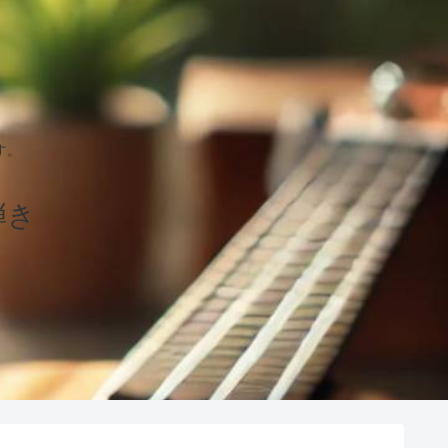
す。
弾き