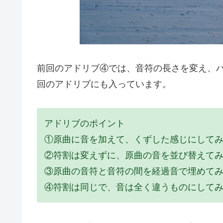
前回のアドリブ④では、音符の長さを変え、
回のアドリブにも入っています。
アドリブのポイント
①原曲に音を加えて、くずした感じにして
②符割は変えずに、原曲の音を並び替えて
③原曲の音符と音符の間を経過音で埋めて
④符割は同じで、音は全く違うものにして