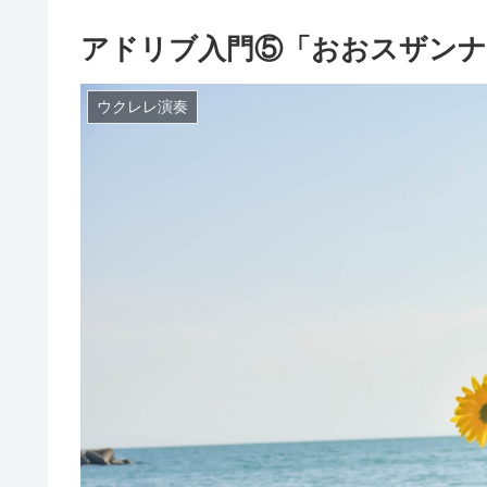
アドリブ入門⑤「おおスザンナ
ウクレレ演奏