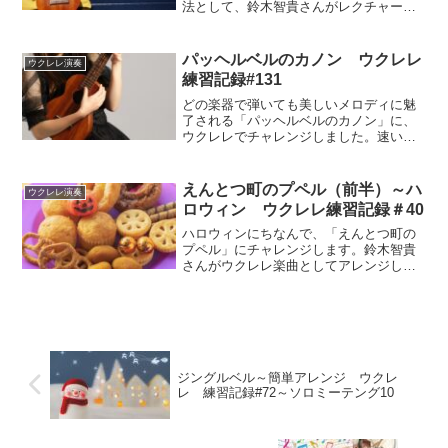
法として、鈴木智貴さんがレクチャーし
ています。左手の重心移動の仕方がうま
くなると、演奏もうまくなり、滑らかに
弾けるようになるそうです。
パッヘルベルのカノン ウクレレ
ウクレレ演奏
練習記録#131
どの楽器で弾いても美しいメロディに魅
了される「パッヘルベルのカノン」に、
ウクレレでチャレンジしました。速いリ
ズムに合わせた運指が難しかったのです
が、うまくいかない原因を見つけて練習
に励みました。
えんとつ町のプペル（前半）～ハ
ウクレレ演奏
ロウィン ウクレレ練習記録＃40
ハロウィンにちなんで、「えんとつ町の
プペル」にチャレンジします。鈴木智貴
さんがウクレレ楽曲としてアレンジした
もので、レッスン動画でレクチャーを受
けながら弾いてみました。
ジングルベル～簡単アレンジ ウクレ
レ 練習記録#72～ソロミーテング10