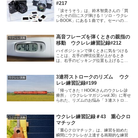
#217
「涙そうそう」は、鈴木智貴さんの「買
ったその日にスグ弾ける！ソロ・ウクレ
レBOOK」にある１曲です。セーハの練
習曲として収録されていますが、バラー
ド曲なので、音をつなげてスムーズな演
奏になるように、一度置いた指をすぐ離
高音フレーズを弾くときの親指の
ウクレレ演奏
さないようにする練習でもあります。
移動 ウクレレ練習記録#212
ハイポジションで弾くときに気をつける
ことは、左手の押弦位置が上がるとき
は、右手のピッキング位置も上げること
です。鈴木智貴さんが「親指弾きの表現
強化トレーニング」プログラム（ウクレ
レマガジンvol.33)でレクチャーしている
3連符ストロークのリズム ウク
ウクレレ演奏
練習フレーズにチャレンジしました。
レレ練習記録#199
「帰ってきた！HOOKさんのウクレレ診
療所」（ウクレレマガジンvol.30）に寄せ
られた、リズムのお悩み「３連ストロー
ク」エクササイズにチャレンジしまし
た。HOOKさんの模範動画でリズムの確
認をし、HOOKさんの演奏に合わせて３
ウクレレ練習記録＃43 重心クロ
ウクレレ演奏
連符を正しくストロークする練習をしま
マチック
した。
「重心クロマチック」は、練習を始めた
瞬間にウクレレが上達する画期的な練習