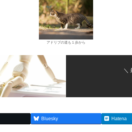
アドリブの道も１歩から
＼
Bluesky
Hatena