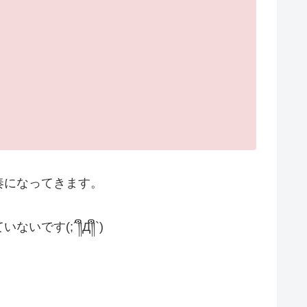
奏になってきます。
(;´༎ຶД༎ຶ`)