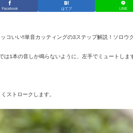
Facebook
はてブ
LINE
とカッコいい‼単音カッティングの3ステップ解説！ソロ
では1本の音しか鳴らないように、左手でミュートしま
きくストロークします。