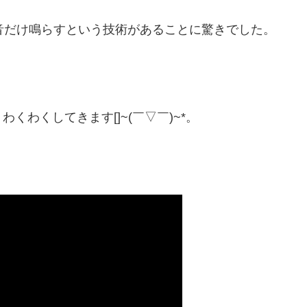
音だけ鳴らすという技術があることに驚きでした。
わくしてきます[]~(￣▽￣)~*。