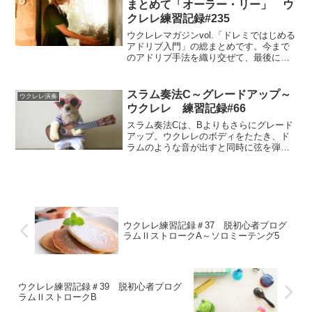
まとめて「オーラー・リー」 ウ
クレレ練習記録#235
ウクレレマガジンvol.「ドレミではじめる
アドリブ入門」の総まとめです。今まで
のアドリブ手法を織り交ぜて、最後に
「オーラ・リー」を練習しました。いろ
いろなアドリブ手法を知ることができま
したが、実は譜例を弾くだけで精一杯で
スラム奏法C～グレードアップ～
ウクレレ演奏
した。
ウクレレ 練習記録#66
スラム奏法Cは、Bよりもさらにグレード
アップ。ウクレレのボディをたたき、ド
ラムのような音が出すと同時に弦を弾い
たあと、ブラッシングするBに加え、ブラ
ッシング後にあるコードチェンジのとき
にスラーが入るので、ボディはたたくが
弦は弾かない、という難解な技です。
ウクレレ練習記録＃37 脱初心者プログ
ラムⅡストロークA～ソロミーテング5
ウクレレ練習記録＃39 脱初心者プログ
ラムⅡストロークB