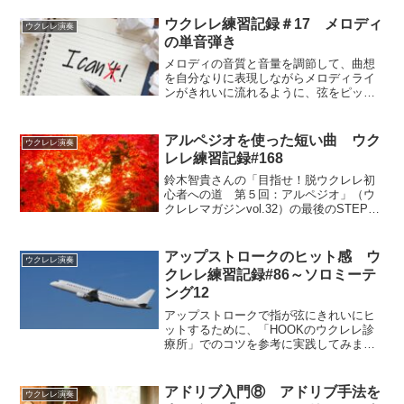
裏拍の2パターンで弾く練習です。このメ
トロノームを表・裏拍で聴いて弾く練習
ウクレレ練習記録＃17 メロディ
ウクレレ演奏
は、リズム感を養えるのだそうです。
の単音弾き
HOOKさんの動画を見ながらHOOKさん
と一緒に弾いて練習しました。
メロディの音質と音量を調節して、曲想
を自分なりに表現しながらメロディライ
ンがきれいに流れるように、弦をピッキ
ングする強さや角度なども変えながら練
習をしています。
アルペジオを使った短い曲 ウク
ウクレレ演奏
レレ練習記録#168
鈴木智貴さんの「目指せ！脱ウクレレ初
心者への道 第５回：アルペジオ」（ウ
クレレマガジンvol.32）の最後のSTEPに
チャレンジしました。「紅葉」のワンフ
レーズに単音と和音が出てきます。和音
は弦の音量を均一にして、単音の音量と
アップストロークのヒット感 ウ
ウクレレ演奏
も同じようにすることを意識して練習し
クレレ練習記録#86～ソロミーテ
ました。
ング12
アップストロークで指が弦にきれいにヒ
ットするために、「HOOKのウクレレ診
療所」でのコツを参考に実践してみまし
た。ミュートを入れていくことで、左手
でもアップストロークの均一さが分かる
ようなエクササイズでした。
アドリブ入門⑧ アドリブ手法を
ウクレレ演奏