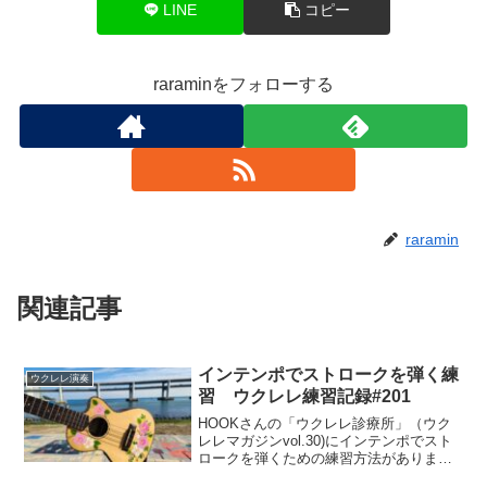
LINE
コピー
raraminをフォローする
raramin
関連記事
インテンポでストロークを弾く練
ウクレレ演奏
習 ウクレレ練習記録#201
HOOKさんの「ウクレレ診療所」（ウク
レレマガジンvol.30)にインテンポでスト
ロークを弾くための練習方法がありま
す。.メトロノームの音を聴いて、表拍と