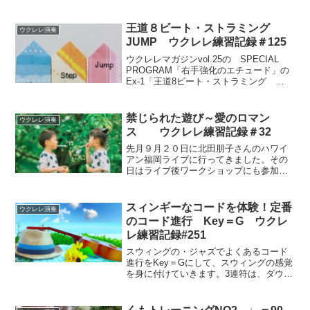
王道８ビート・ストラミング
ウクレレ演奏
JUMP ウクレレ練習記録＃125
ウクレレマガジンvol.25の SPECIAL
PROGRAM「右手強化のエチュード」の
Ex-1「王道8ビート・ストラミング
JUMP」です。前回のHOPとSTEPの仕上
げとして、JUMP ができれば8ビートのほ
とんどの曲に対応できるようになるそう
禁じられた遊び～愛のロマン
ウクレレ演奏
です。楽しく練習できました。
ス ウクレレ練習記録＃32
先月９月２０日に北田朋子さんのハワイ
アン福岡ライブに行ってきました。その
日はライブ後ワークショップにも参加
し、ハワイアンの曲を３曲、ウクレレで
練習しました。ワークショップはもちろ
ん、ライブでも北田さんがウクレレを弾
スィンギーなコードを体験！定番
ウクレレ演奏
く手の様子をずっと観察して...
のコード進行 Key＝G ウクレ
レ練習記録#251
スウィングの・ジャズでよくあるコード
進行をKey＝Gにして、スウィングの感覚
を身に付けていきます。3連符は、ダウン
（人差し指）・ダウン（親指）・アップ
（人差し指）で弾くエクササイズ、手首
の回転がキモです。