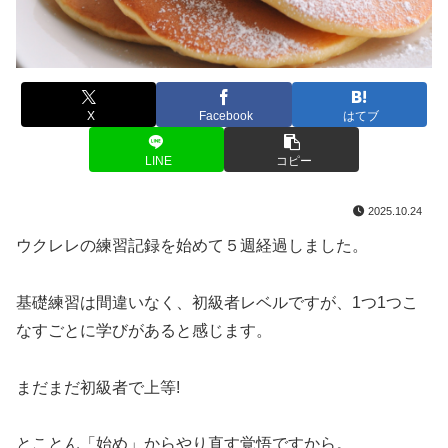
X
Facebook
はてブ
LINE
コピー
2025.10.24
ウクレレの練習記録を始めて５週経過しました。
基礎練習は間違いなく、初級者レベルですが、1つ1つこ
なすごとに学びがあると感じます。
まだまだ初級者で上等!
とことん「始め」からやり直す覚悟ですから。