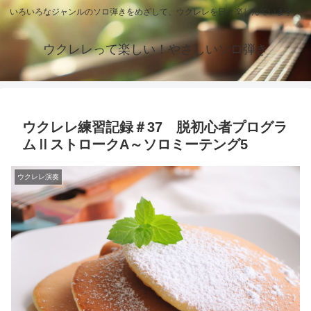
いろいろなジャンルのソロ弾きをめざして、ウクレレを日々楽しんでいます。
ウクレレって楽しい！やさしいソロ弾き
ウクレレ練習記録＃37 脱初心者プログラ
ムⅡストロークA～ソロミーテング5
ウクレレ演奏