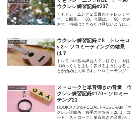
くもトレーニングNO2 ♩＝90
ウクレレ演奏
ウクレレ練習記録#207
くもトレーニング２回目のチャレンジで
す。１回目♩＝80、今回は♩＝90 の速
さで、指板はできるだけ見ないように練
習しました。
ウクレレ練習記録＃8 トレモロ
ウクレレ演奏
v.2～ ソロミーティングの結果
は？
トレモロの基本練習の２つ目です。やは
りゆっくりと正しく弾けるようになるこ
とが始めは大事です。ソロミーテングの
結果も発表しました。
ストロークと単音弾きの音量 ウ
ウクレレ演奏
クレレ練習記録#170～ソロミー
テング21
HOOKさんのSPECIAL PROGURAM「ウ
クレレ診療所 右手のお悩み」2⃣は、コ
ード・ストロークと単音弾きの音量が均
一に聴こえるようにする方法です。
HOOKさんの解答の練習方法にチャレン
ジしました。ストロークの音が大きくな
りがちなので、音量を抑えめにし、メロ