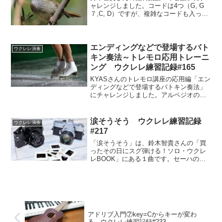
ャレンジしました。コードは4つ（G, G
７,C, D）ですが、複雑なコードも入って
いるのでコード移動に集中して弾きまし
た。
エンディングなどで登場するバト
ウクレレ演奏
キン奏法～トレモロ応用トレーニ
ング ウクレレ練習記録#165
KYASさんのトレモロ講座の応用編「エン
ディングなどで登場するバトキン奏法」
にチャレンジしました。アルペジオのト
レーニングと並行してこのバトキン奏法
も練習しています。
涙そうそう ウクレレ練習記録
ウクレレ演奏
#217
「涙そうそう」は、鈴木智貴さんの「買
ったその日にスグ弾ける！ソロ・ウクレ
レBOOK」にある１曲です。セーハの練
習曲として収録されていますが、バラー
ド曲なので、音をつなげてスムーズな演
奏になるように、一度置いた指をすぐ離
さないようにする練習でもあります。
アドリブ入門⑦key=Cからキーが変わ
る ウクレレ練習記録#233