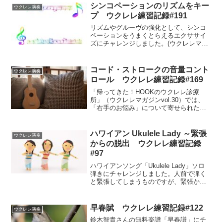
シンコペーションのリズムをキー
ウクレレ演奏
プ ウクレレ練習記録#191
リズムやグルーヴの強化として、シンコ
ペーションをうまくとらえるエクササイ
ズにチャレンジしました。(ウクレレマガ
ジンvol.30「帰ってきた！HOOKさんのウ
クレレ診療所」）シンコペーションのリ
ズムをキープする方法は、弱拍と強拍を
コード・ストロークの音量コント
ウクレレ演奏
結んだタイで空振りを入れることです。
ロール ウクレレ練習記録#169
正確な空振りができるように、メトロノ
ームの音をよく聴いて練習しました。
「帰ってきた！HOOKのウクレレ診療
所」（ウクレレマガジンvol.30）では、
「右手のお悩み」について寄せられた質
問をHOOKさんが解決していきます。私
はHOOKさんの解答の練習方法で実際練
習して、1つずつ学んでいきたいと思いま
ハワイアン Ukulele Lady ～緊張
ウクレレ演奏
す。今回は、コード・ストロークの音量
からの脱出 ウクレレ練習記録
をコントロールするために、指の動かし
#97
方に気を付けて練習してみました。
ハワイアンソング「Ukulele Lady」ソロ
弾きにチャレンジしました。人前で弾く
と緊張してしまうものですが、緊張から
脱出するための方を紹介します。それ
は、動画撮影をして練習して自信をつけ
ていく方法です。
早春賦 ウクレレ練習記録#122
ウクレレ演奏
鈴木智貴さんの無料楽譜「早春譜」にチ