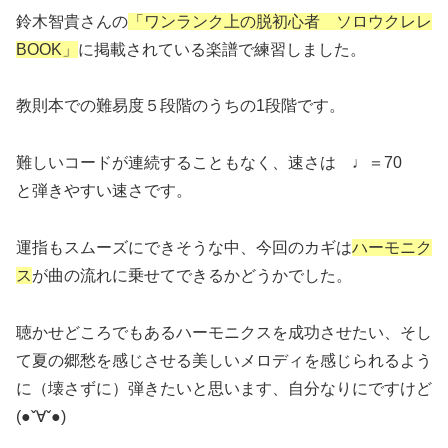
鈴木智貴さんの
「ワンランク上の脱初心者 ソロウクレレ
BOOK」
に掲載されている楽譜で練習しました。
教則本での難易度５段階のうちの1段階です。
難しいコードが連続することもなく、速さは ♩＝70
と弾きやすい速さです。
運指もスムーズにできそうな中、今回のカギは
ハーモニク
ス
が曲の流れに乗せてできるかどうかでした。
聴かせどころでもあるハーモニクスを成功させたい、そし
て夏の郷愁を感じさせる美しいメロディを感じられるよう
に（壊さずに）弾きたいと思います、自分なりにですけど
(●ˇ∀ˇ●)