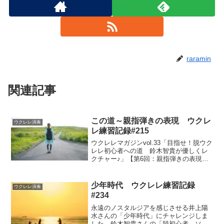
raramin
関連記事
この道～親指弾きの表現 ウクレ
ウクレレ演奏
レ練習記録#215
ウクレレマガジンvol.33「目指せ！脱ウク
レレ初心者への道 鈴木智貴が優しくレ
クチャー♪」【第6回：親指弾きの表現強
化トレーニング】のラストは、学んだ演
奏方法を使って「この道」にチャレンジ
しました。音の強弱をコントロールする
少年時代 ウクレレ練習記録
ウクレレ演奏
ことや、高音フレーズを弾くときに親指
#234
を移動することを意識して練習しまし
た。
永遠のノスタルジアを感じさせる井上陽
水さんの「少年時代」にチャレンジしま
した。鈴木智貴さんの「脱初心者 ソ