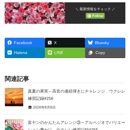
＼ 最新情報をチェック ／
Facebook
X
Bluesky
Hatena
LINE
Copy
関連記事
真夏の果実～高音の連続弾きにチャレンジ ウクレレ
練習記録#256
2026年8月8日
富ヤンのかんたんアレンジ③～アルペジオでバリエー
ション豊かに ウクレレ練習記録#255