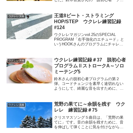
ロ・ウクレレBOOK」に掲載されている
楽譜で、難易度は１段階、♩＝70と弾き
やすい速さですが、ハーモニクスが曲の
王道8ビート・ストラミング
ウクレレ演奏
流れに乗せて弾けるかが今回のカギで
HOP/STEP ウクレレ練習記録
す。
#124
ウクレレマガジンvol.25のSPECIAL
PROGRAM「右手強化のエチュード」と
いうHOOKさんのプログラムにチャレン
ジします。今回は、HOPとSTEPの2つの
段階で、ダウンアップのストラミングと
シンコペーションのリズムで弾く練習で
ウクレレ練習記録＃37 脱初心者
ウクレレ演奏
す。
プログラムⅡストロークA～ソロ
ミーテング5
鈴木さんの脱初心者プログラムの第２
弾。コードチェンジを素早く途切れない
ようにして、綺麗な音を出すために、指
を滑らせるようにしてコードチェンジす
る練習です。
荒野の果てに～余韻を残す ウク
ウクレレ演奏
レレ 練習記録＃75
クリスマスソング５曲目は、「荒野の果
てに」です。音の余韻を残すために、音
を伸ばして弾くことに気を付けながら練
習しました。