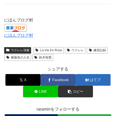
にほんブログ村
にほんブログ村
ウクレレ演奏
La Vie En Rose
ウクレレ
練習記録
薔薇色の人生
鈴木智貴
シェアする
X
Facebook
はてブ
LINE
コピー
raraminをフォローする