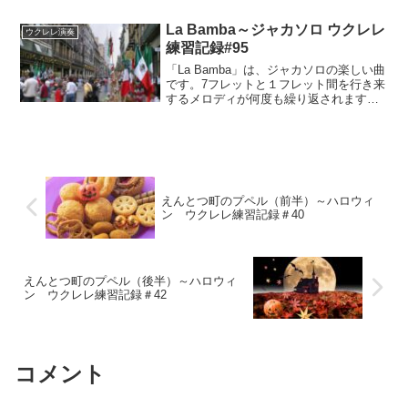
La Bamba～ジャカソロ ウクレレ
ウクレレ演奏
練習記録#95
「La Bamba」は、ジャカソロの楽しい曲
です。7フレットと１フレット間を行き来
するメロディが何度も繰り返されます。
自分のペースで焦らず、遅いテンポから
練習を始めました。フレットの行き来で
セーハが甘くならないように気を付けま
した。
えんとつ町のプペル（前半）～ハロウィ
ン ウクレレ練習記録＃40
えんとつ町のプペル（後半）～ハロウィ
ン ウクレレ練習記録＃42
コメント