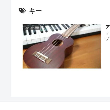
キー
ア
ウクレレ演奏
「
ブ