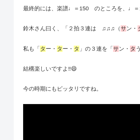
最終的には、楽譜♩＝150 のところを、♩＝
鈴木さん曰く、「２拍３連は ♫♫♫（
サ
ン・
私も「
タ
ー・
タ
ー・
タ
」の３連を「
サ
ン・
タ
結構楽しいですよ‼️😄
今の時期にもピッタリですね。