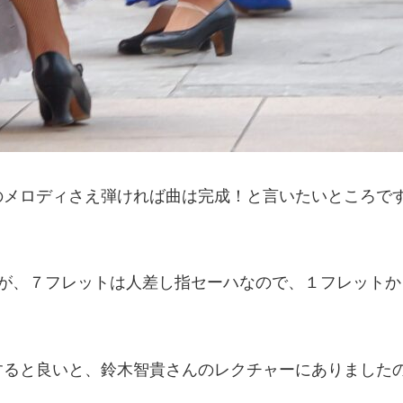
のメロディさえ弾ければ曲は完成！と言いたいところで
が、７フレットは人差し指セーハなので、１フレットか
すると良いと、鈴木智貴さんのレクチャーにありました