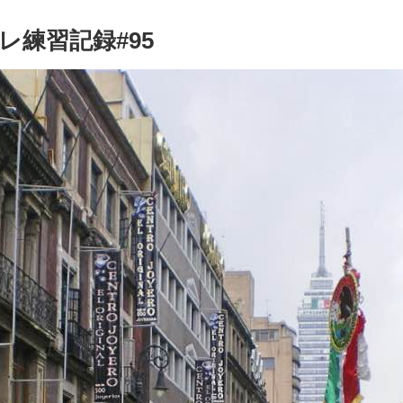
レレ練習記録#95