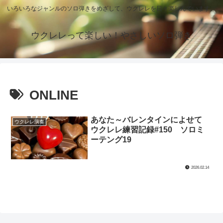
いろいろなジャンルのソロ弾きをめざして、ウクレレを日々楽しんでいます。
ウクレレって楽しい！やさしいソロ弾き
ONLINE
あなた～バレンタインによせて
ウクレレ演奏
ウクレレ練習記録#150 ソロミ
ーテング19
2026.02.14