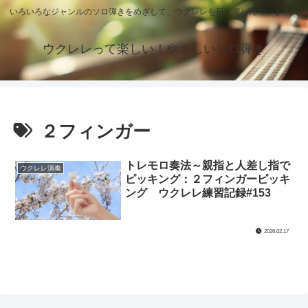
いろいろなジャンルのソロ弾きをめざして、ウクレレを日々楽しんでいます。
ウクレレって楽しい！やさしいソロ弾き
２フィンガー
トレモロ奏法～親指と人差し指で
ウクレレ演奏
ピッキング：２フィンガーピッキ
ング ウクレレ練習記録#153
2026.02.17