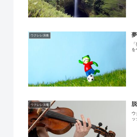
夢
ウクレレ演奏
「
を
脱
ウクレレ演奏
ウ
ッ