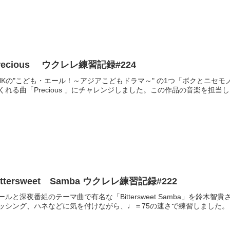
recious ウクレレ練習記録#224
HKの"こども・エール！～アジアこどもドラマ～" の1つ「ボクとニセ
くれる曲「Precious 」にチャレンジしました。この作品の音楽を担
Bittersweet Samba ウクレレ練習記録#222
ールと深夜番組のテーマ曲で有名な「Bittersweet Samba」を鈴
ッシング、ハネなどに気を付けながら、♩＝75の速さで練習しました。