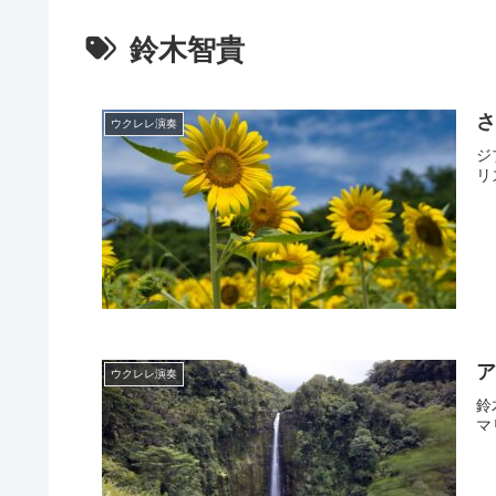
鈴木智貴
さ
ウクレレ演奏
ジ
リ
ア
ウクレレ演奏
鈴
マ