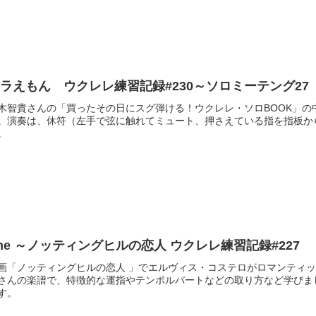
ラえもん ウクレレ練習記録#230～ソロミーテング27
木智貴さんの「買ったその日にスグ弾ける！ウクレレ・ソロBOOK」
。演奏は、休符（左手で弦に触れてミュート、押さえている指を指板か
。
She ～ノッティングヒルの恋人 ウクレレ練習記録#227
画「ノッティングヒルの恋人 」でエルヴィス・コステロがロマンティッ
さんの楽譜で、特徴的な運指やテンポルバートなどの取り方など学びま
す。