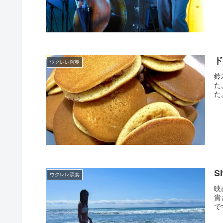
ド
ウクレレ演奏
鈴
た
た
ウクレレ演奏
映
貴
で