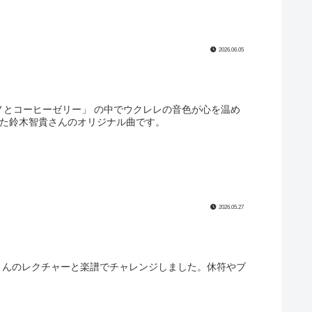
2026.06.05
モノとコーヒーゼリー」 の中でウクレレの音色が心を温め
当した鈴木智貴さんのオリジナル曲です。
2026.05.27
木智貴さんのレクチャーと楽譜でチャレンジしました。休符やブ