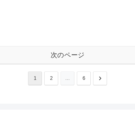
次のページ
次
1
2
…
6
へ