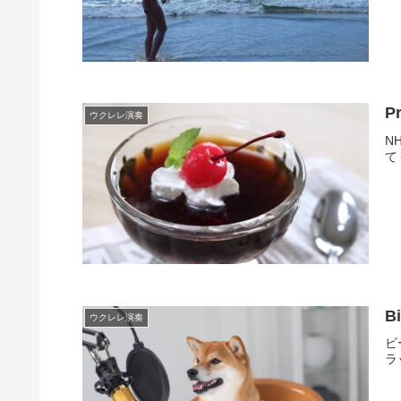
P
ウクレレ演奏
N
て
ウクレレ演奏
ビ
ラ