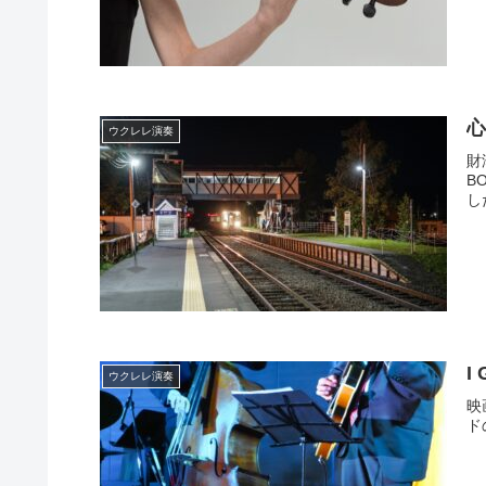
心
ウクレレ演奏
財
B
し
I
ウクレレ演奏
映
ド