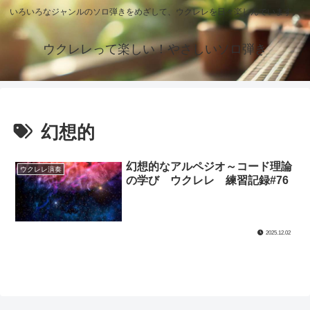
いろいろなジャンルのソロ弾きをめざして、ウクレレを日々楽しんでいます。
ウクレレって楽しい！やさしいソロ弾き
幻想的
幻想的なアルペジオ～コード理論
ウクレレ演奏
の学び ウクレレ 練習記録#76
2025.12.02