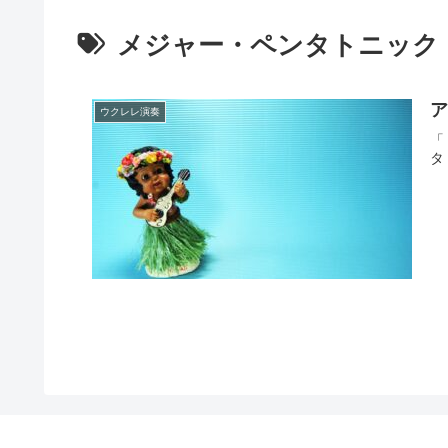
メジャー・ペンタトニック
ア
ウクレレ演奏
「
タ