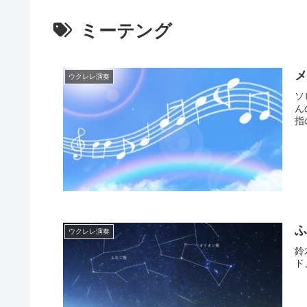
ミーテング
ウクレレ演奏
ソ
ん
指
ふ
ウクレレ演奏
鈴
ド