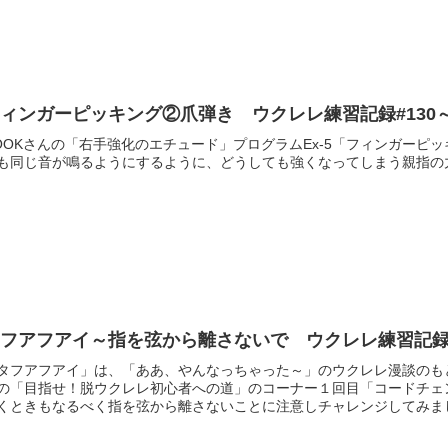
ィンガーピッキング②爪弾き ウクレレ練習記録#130
OOKさんの「右手強化のエチュード」プログラムEx-5「フィンガー
も同じ音が鳴るようにするように、どうしても強くなってしまう親指の
フアフアイ～指を弦から離さないで ウクレレ練習記録#
タフアフアイ」は、「ああ、やんなっちゃった～」のウクレレ漫談のもとに
の「目指せ！脱ウクレレ初心者への道」のコーナー１回目「コードチェ
くときもなるべく指を弦から離さないことに注意しチャレンジしてみま