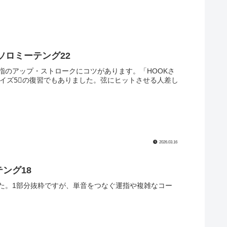
かせるジャカソロ ウクレレ練習記録#180 ～ソロミーテング22
指のアップ・ストロークにコツがあります。「HOOKさ
イズ5⃣の復習でもありました。弦にヒットさせる人差し
2026.03.16
ング18
た。1部分抜粋ですが、単音をつなぐ運指や複雑なコー