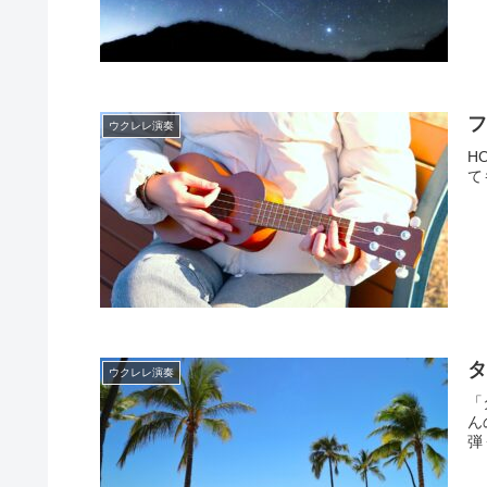
フ
ウクレレ演奏
H
て
タ
ウクレレ演奏
「
ん
弾