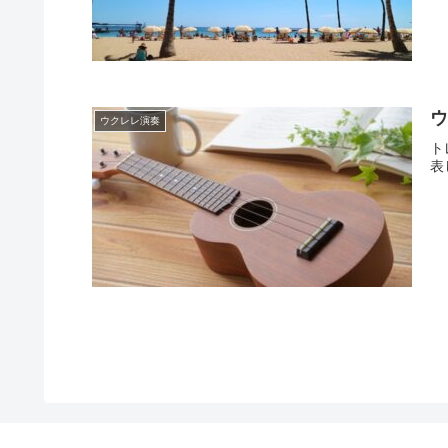
ウ
ウクレレ演奏
ト
表