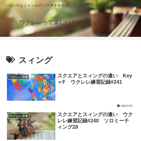
いろいろなジャンルのソロ弾きをめざして、ウクレレを日々楽しんでいます。
ウクレレって楽しい！やさしいソロ弾き
スィング
スクエアとスィングの違い Key
ウクレレ演奏
＝F ウクレレ練習記録#241
2026.07.05
スクエアとスィングの違い ウク
ウクレレ演奏
レレ練習記録#240 ソロミーテ
ィング28