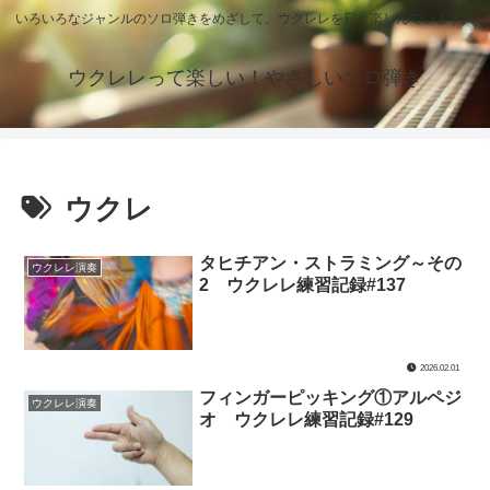
いろいろなジャンルのソロ弾きをめざして、ウクレレを日々楽しんでいます。
ウクレレって楽しい！やさしいソロ弾き
ウクレ
タヒチアン・ストラミング～その
ウクレレ演奏
2 ウクレレ練習記録#137
2026.02.01
フィンガーピッキング①アルペジ
ウクレレ演奏
オ ウクレレ練習記録#129