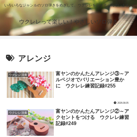
いろいろなジャンルのソロ弾きをめざして、ウクレレを日々楽しんでいます。
ウクレレって楽しい！やさしいソロ弾き
アレンジ
富ヤンのかんたんアレンジ③～ア
ウクレレ演奏
ルペジオでバリエーション豊か
に ウクレレ練習記録#255
2026.08.05
富ヤンのかんたんアレンジ②～ア
ウクレレ演奏
クセントをつける ウクレレ練習
記録#249