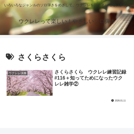
いろいろなジャンルのソロ弾きをめざして、ウクレレを日々楽しんでいます。
ウクレレって楽しい！やさしいソロ弾き
さくらさくら
さくらさくら ウクレレ練習記録
ウクレレ演奏
#116＋知ってためになったウク
レレ雑学②
2026.01.11